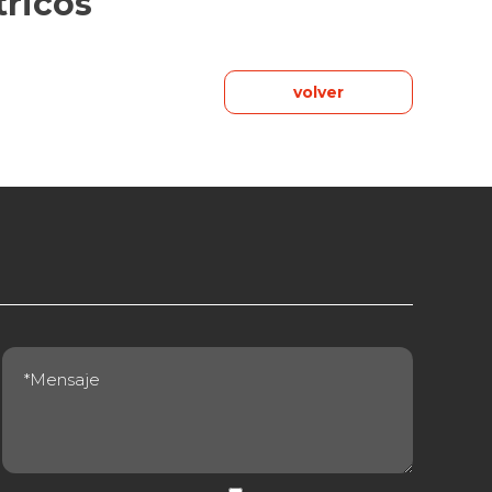
tricos
volver