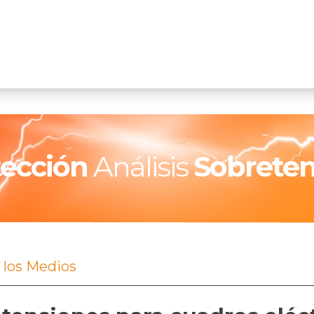
tección
Análisis
Sobreten
 los Medios