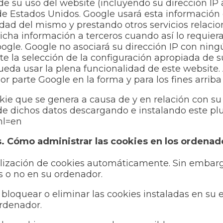
de su uso del website (incluyendo su dirección I
de Estados Unidos. Google usará esta información 
idad del mismo y prestando otros servicios relacio
icha información a terceros cuando así lo requiera
ogle. Google no asociará su dirección IP con ning
e la selección de la configuración apropiada de 
eda usar la plena funcionalidad de este website. A
r parte Google en la forma y para los fines arriba
ie que se genera a causa de y en relación con su 
 de dichos datos descargando e instalando este pl
hl=en
. Cómo administrar las cookies en los ordenad
lización de cookies automáticamente. Sin embargo,
as o no en su ordenador.
 bloquear o eliminar las cookies instaladas en su
rdenador.