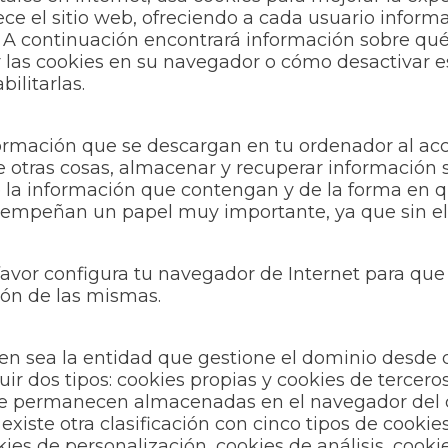
ece el sitio web, ofreciendo a cada usuario inform
l. A continuación encontrará información sobre qué
r las cookies en su navegador o cómo desactivar e
ilitarlas.
formación que se descargan en tu ordenador al ac
 otras cosas, almacenar y recuperar información 
 la información que contengan y de la forma en qu
esempeñan un papel muy importante, ya que sin ell
 favor configura tu navegador de Internet para que
ión de las mismas.
ien sea la entidad que gestione el dominio desde d
r dos tipos: cookies propias y cookies de tercer
ue permanecen almacenadas en el navegador del c
 existe otra clasificación con cinco tipos de cookie
kies de personalización, cookies de análisis, cooki