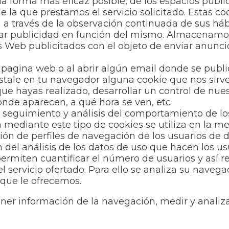
la forma más eficaz posible, de los espacios publi
e la que prestamos el servicio solicitado. Estas 
a través de la observación continuada de sus háb
strar publicidad en función del mismo. Almacenamo
os Web publicitados con el objeto de enviar anunci
a pagina web o al abrir algún email donde se pub
instale en tu navegador alguna cookie que nos sir
e hayas realizado, desarrollar un control de nues
onde aparecen, a qué hora se ven, etc
 seguimiento y análisis del comportamiento de los
mediante este tipo de cookies se utiliza en la med
ión de perfiles de navegación de los usuarios de di
n del análisis de los datos de uso que hacen los us
permiten cuantificar el número de usuarios y así re
el servicio ofertado. Para ello se analiza su naveg
 que le ofrecemos.
ner información de la navegación, medir y analiza