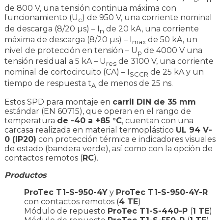
de 800 V, una tensión continua máxima con
funcionamiento (U
) de 950 V, una corriente nominal
c
de descarga (8/20 µs) – I
de 20 kA, una corriente
n
máxima de descarga (8/20 µs) – I
de 50 kA, un
max
nivel de protección en tensión – U
de 4000 V una
p
tensión residual a 5 kA – U
de 3100 V, una corriente
res
nominal de cortocircuito (CA) – I
de 25 kA y un
SCCR
tiempo de respuesta t
de menos de 25 ns.
A
Estos SPD para montaje en
carril DIN de 35 mm
estándar (EN 60715), que operan en el rango de
temperatura
de -40 a +85 °C
, cuentan con una
carcasa realizada en material termoplástico
UL 94 V-
0 (IP20)
con protección térmica e indicadores visuales
de estado (bandera verde), así como con la opción de
contactos remotos (
RC
).
Productos
ProTec T1-S-950-4Y
y
ProTec T1-S-950-4Y-R
con contactos remotos (
4 TE
)
Módulo de repuesto
ProTec T1-S-440-P
(
1 TE
)