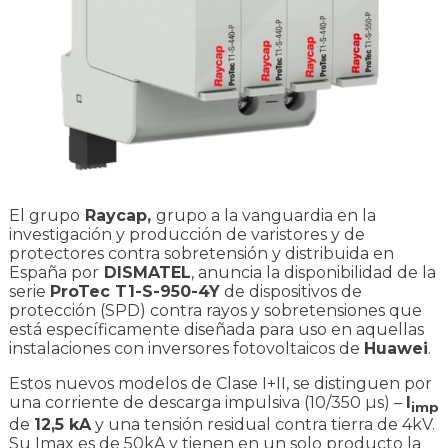
El grupo
Raycap
,
grupo a la vanguardia en la
investigación y producción de varistores y de
protectores contra sobretensión y distribuida en
España por
DISMATEL
, anuncia la disponibilidad de la
serie
ProTec T1-S-950-4Y
de dispositivos de
protección (SPD) contra rayos y sobretensiones que
está específicamente diseñada para uso en aquellas
instalaciones con inversores fotovoltaicos de
Huawei
.
Estos nuevos modelos de Clase I+II, se distinguen por
una corriente de descarga impulsiva (10/350 µs) –
I
imp
de
12,5 kA
y una tensión residual contra tierra de 4kV.
Su Imax es de 50kA y tienen en un solo producto la