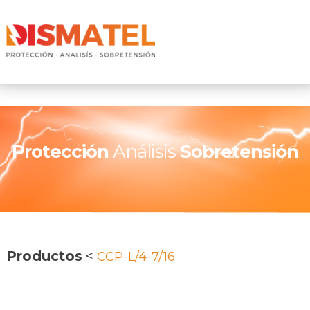
Protección
Análisis
Sobretensión
Productos
<
CCP-L/4-7/16