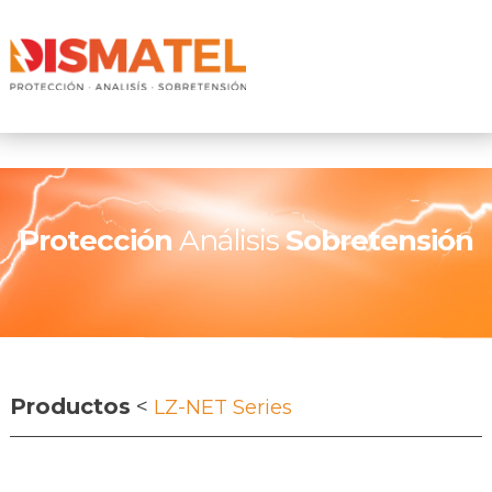
Protección
Análisis
Sobretensión
Productos
<
LZ-NET Series