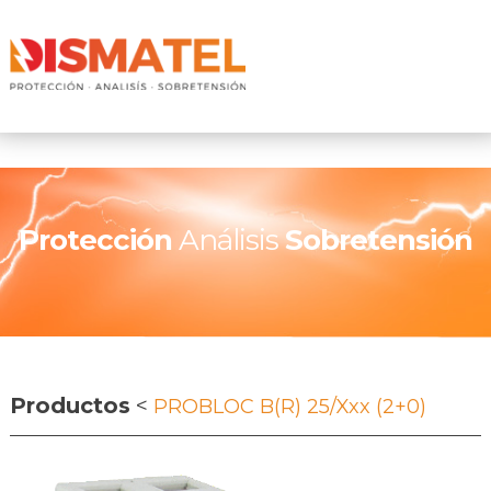
Protección
Análisis
Sobretensión
Productos
<
PROBLOC B(R) 25/xxx (2+0)