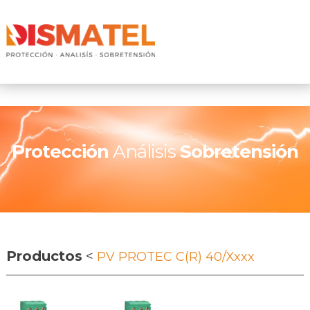
Protección
Análisis
Sobretensión
Productos
<
PV PROTEC C(R) 40/xxxx