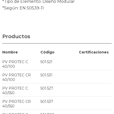
*Tipo de Elemento: Diseño Modular
*Según: EN 50539-11
Productos
Nombre
Código
Certificaciones
PV PROTEC C
501.521
40/100
PV PROTEC CR
501.531
40/100
PV PROTEC C
501.527
40/550
PV PROTEC CR
501.537
40/550