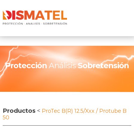
Protección
Análisis
Sobretensión
Productos
<
ProTec B(R) 12.5/xxx / Protube B
50